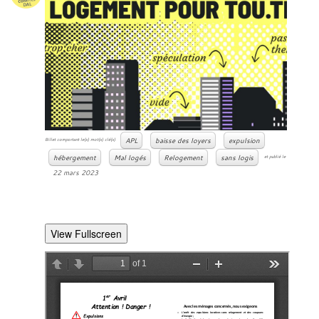
APL
baisse des loyers
expulsion
Billet comportant le(s) mot(s) clé(s)
hébergement
Mal logés
Relogement
sans logis
et publié le
22 mars 2023
View Fullscreen