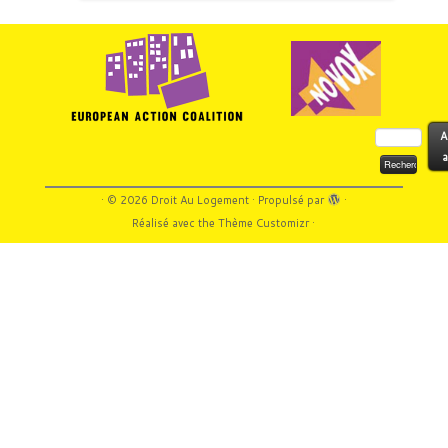
Rechercher :
A
a
·
© 2026
Droit Au Logement
·
Propulsé par
·
Réalisé avec the
Thème Customizr
·