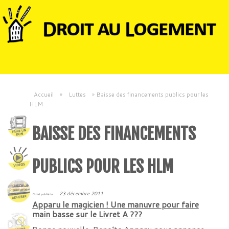
Accueil
»
Luttes
»
Baisse des financements publics pour les
HLM
BAISSE DES FINANCEMENTS
PUBLICS POUR LES HLM
23 décembre 2011
Billet publié le
Apparu le magicien ! Une manuvre pour faire
main basse sur le Livret A ???