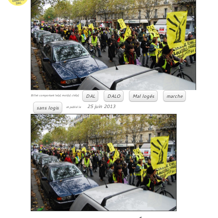
DAL
DALO
Mal logés
marche
Billet comportant le(s) mot(s) clé(s)
25 juin 2013
sans logis
et publié le