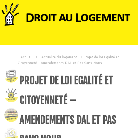
Accueil
»
Actualité du logement
»
Projet de loi Egalité et
Citoyenneté – Amendements DAL et Pas Sans Nous
PROJET DE LOI EGALITÉ ET
CITOYENNETÉ –
AMENDEMENTS DAL ET PAS