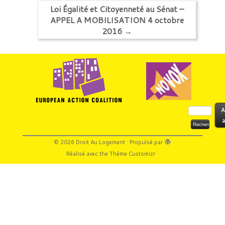
Loi Égalité et Citoyenneté au Sénat –
APPEL A MOBILISATION 4 octobre
2016
→
Rechercher :
A
a
·
© 2026
Droit Au Logement
·
Propulsé par
·
Réalisé avec the
Thème Customizr
·