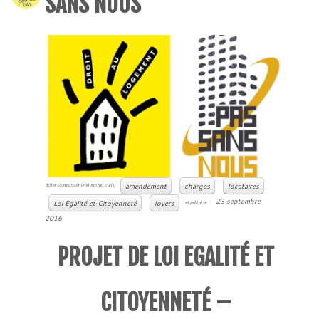
SANS NOUS
amendement
charges
locataires
Billet comportant le(s) mot(s) clé(s)
23 septembre
Loi Egalité et Citoyenneté
loyers
et publié le
2016
PROJET DE LOI EGALITÉ ET
CITOYENNETÉ –