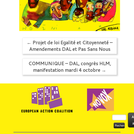
←
Projet de loi Egalité et Citoyenneté –
Amendements DAL et Pas Sans Nous
COMMUNIQUE – DAL, congrès HLM,
manifestation mardi 4 octobre
→
Rechercher :
A
a