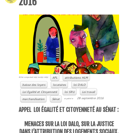
2016
APL
attributions HLM
Billet comportant le(s) mot(s) clé(s)
baisse des loyers
locataires
loi DALO
Loi Egalité et Citoyenneté
loi SRU
Loi travail
28 septembre 2016
marchandisation
Sénat
et publié le
APPEL
LOI ÉGALITÉ ET CITOYENNETÉ AU SÉNAT :
MENACES SUR LA LOI DALO, SUR LA JUSTICE
DANS L’ATTRIBUTION DES LOGEMENTS SOCIAUX,