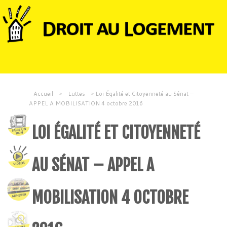
Accueil
»
Luttes
»
Loi Égalité et Citoyenneté au Sénat –
APPEL A MOBILISATION 4 octobre 2016
LOI ÉGALITÉ ET CITOYENNETÉ
AU SÉNAT – APPEL A
MOBILISATION 4 OCTOBRE