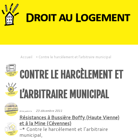
Accueil
»
Contre le harcèlement et l’arbitraire municipal
CONTRE LE HARCÈLEMENT ET
L’ARBITRAIRE MUNICIPAL
23 décembre 2011
Billet publié le
Résistances à Bussière Boffy (Haute Vienne)
et à la Mine (Cévennes)
-* Contre le harcèlement et l’arbitraire
municipal,