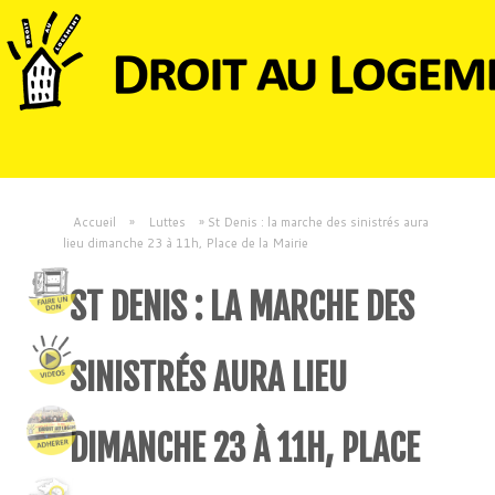
Accueil
»
Luttes
»
St Denis : la marche des sinistrés aura
lieu dimanche 23 à 11h, Place de la Mairie
ST DENIS : LA MARCHE DES
SINISTRÉS AURA LIEU
DIMANCHE 23 À 11H, PLACE