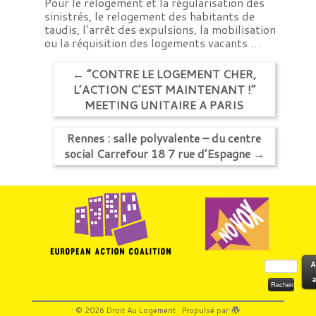
Pour le relogement et la régularisation des
sinistrés, le relogement des habitants de
taudis, l’arrêt des expulsions, la mobilisation
ou la réquisition des logements vacants …
←
“CONTRE LE LOGEMENT CHER,
L’ACTION C’EST MAINTENANT !”
MEETING UNITAIRE A PARIS
Rennes : salle polyvalente – du centre
social Carrefour 18 7 rue d’Espagne
→
Rechercher :
A
a
·
© 2026
Droit Au Logement
·
Propulsé par
·