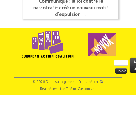
Communiqué : la loi contre le
narcotrafic créé un nouveau motif
d’expulsion
→
Rechercher :
A
a
·
© 2026
Droit Au Logement
·
Propulsé par
·
Réalisé avec the
Thème Customizr
·