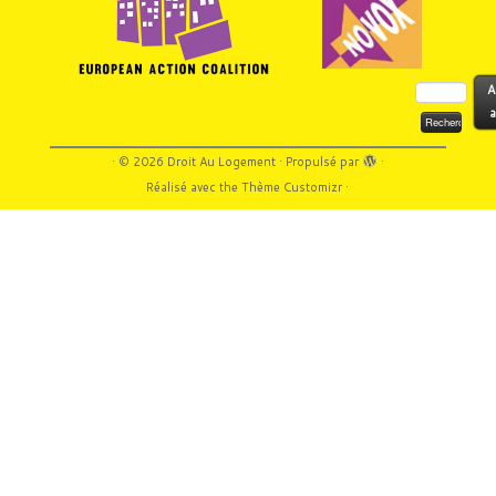
Rechercher :
A
a
·
© 2026
Droit Au Logement
·
Propulsé par
·
Réalisé avec the
Thème Customizr
·