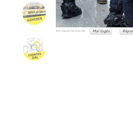
Mal logés
Répre
Billet comportant le(s) mot(s) clé(s)