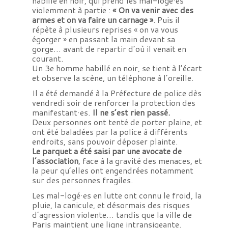
habillé en noir, qui prend les mal-logé·es
violemment à partie :
« On va venir avec des
armes et on va faire un carnage »
. Puis il
répète à plusieurs reprises « on va vous
égorger » en passant la main devant sa
gorge… avant de repartir d’où il venait en
courant.
Un 3e homme habillé en noir, se tient à l’écart
et observe la scène, un téléphone à l’oreille.
Il a été demandé à la Préfecture de police dès
vendredi soir de renforcer la protection des
manifestant·es.
Il ne s’est rien passé.
Deux personnes ont tenté de porter plaine, et
ont été baladées par la police à différents
endroits, sans pouvoir déposer plainte.
Le parquet a été saisi par une avocate de
l’association
, face à la gravité des menaces, et
la peur qu’elles ont engendrées notamment
sur des personnes fragiles.
Les mal-logé·es en lutte ont connu le froid, la
pluie, la canicule, et désormais des risques
d’agression violente… tandis que la ville de
Paris maintient une ligne intransigeante.