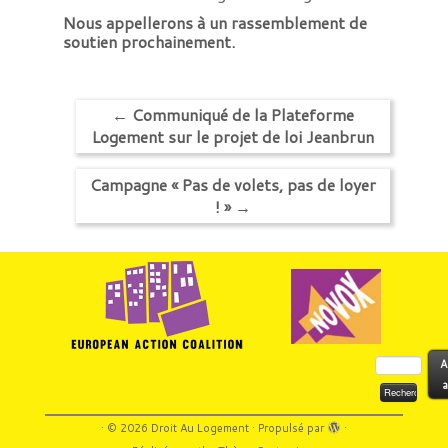
Nous appellerons à un rassemblement de
soutien prochainement.
←
Communiqué de la Plateforme
Logement sur le projet de loi Jeanbrun
Campagne « Pas de volets, pas de loyer
! »
→
Rechercher :
A
a
·
© 2026
Droit Au Logement
·
Propulsé par
·