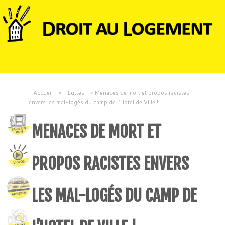
Accueil
»
Luttes
»
Menaces de mort et propos racistes
envers les mal-logés du camp de l’Hotel de Ville !
MENACES DE MORT ET
PROPOS RACISTES ENVERS
LES MAL-LOGÉS DU CAMP DE