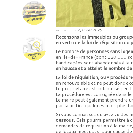
22 janvier 2025
Billet publié le
Recensons les immeubles ou groupe
en vertu de la loi de réquisition ou
Le nombre de personnes sans logem
en Ile-de-France (dont 120.000 son
handicapées sont abandonnés à la ru
en hausse et a atteint le nombre de 
La
loi de réquisition, ou « procédur
an renouvelable et ne peut donc exc
Le propriétaire est indemnisé penda
La procédure est consignée dans le
Le maire peut également prendre un 
par la justice quelques mois plus t
Si vous connaissez ou avez vu des 
dessous.
Cela pourra permettre à de
demandes de réquisition à la mairi
de locaux inoccupés, pour cause de 