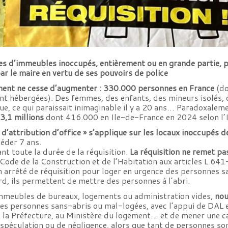
s d’immeubles inoccupés, entièrement ou en grande partie,
p
 par le maire en vertu de ses pouvoirs de police
ent ne cesse d’augmenter : 330.000 personnes en France
(do
t hébergées). Des femmes, des enfants, des mineurs isolés,
e, ce qui paraissait inimaginable il y a 20 ans… Paradoxalem
3,1 millions
dont 416.000 en Ile-de-France en 2024 selon l’
e d’attribution d’office » s’applique sur les locaux inoccupés d
éder 7 ans.
nt toute la durée de la réquisition.
La réquisition ne remet pas
 Code de la Construction et de l’Habitation aux articles L 6
arrêté de réquisition pour loger en urgence des personnes san
ard, ils permettent de mettre des personnes à l’abri.
immeubles de bureaux, logements ou administration vides,
nou
s personnes sans-abris ou mal-logées, avec l’appui de DAL e
e, la Préfecture, au Ministère du logement… et de mener une 
spéculation ou de négligence, alors que tant de personnes sont