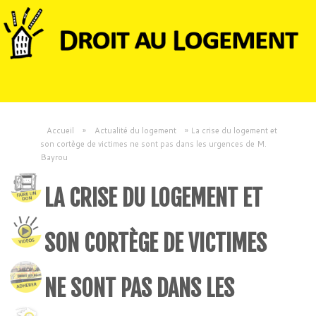
Accueil
»
Actualité du logement
»
La crise du logement et
son cortège de victimes ne sont pas dans les urgences de M.
Bayrou
LA CRISE DU LOGEMENT ET
SON CORTÈGE DE VICTIMES
NE SONT PAS DANS LES