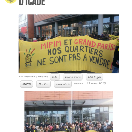
D’ICADE
DAL
Grand Paris
Mal logés
Billet comportant le(s) mot(s) clé(s)
11 mars 2015
MIPIM
No Vox
sans abris
et publié le