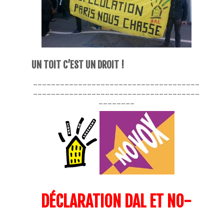
UN TOIT C’EST UN DROIT !
_____________________________________
_____________________________________
________
DÉCLARATION DAL ET NO-