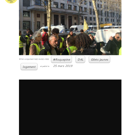
#Roquepine
DAL
Gilets jaunes
Billet comportant le(s) mot(s) clé(s)
25 mars 2019
logement
et publié le