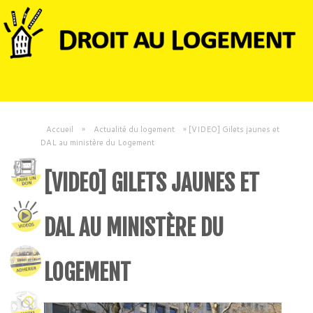
Accueil
»
Actualité du logement
»
[VIDEO] Gilets jaunes et
DAL au ministère du Logement
[VIDEO] GILETS JAUNES ET
DAL AU MINISTÈRE DU
LOGEMENT