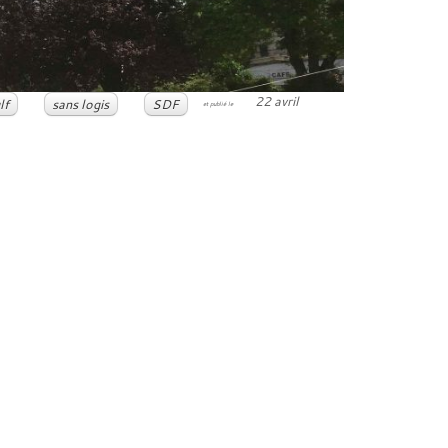
22 avril
lf
sans logis
SDF
et publié le