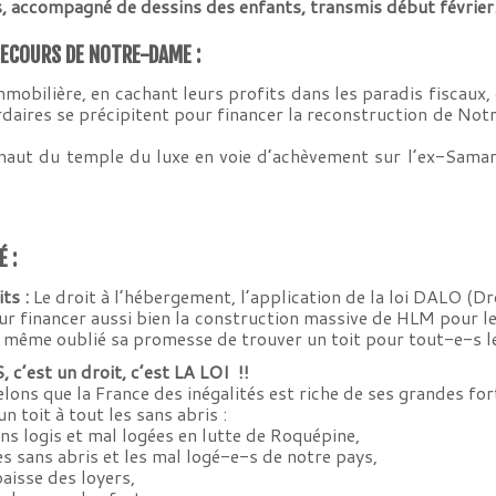
s, accompagné de dessins des enfants, transmis début février
 SECOURS DE NOTRE-DAME :
mobilière, en cachant leurs profits dans les paradis fiscaux,
ardaires se précipitent pour financer la reconstruction de Not
 haut du temple du luxe en voie d’achèvement sur l’ex-Samari
 :
ts :
Le droit à l’hébergement, l’application de la loi DALO (D
ur financer aussi bien la construction massive de HLM pour les
a même oublié sa promesse de trouver un toit pour tout-e-s le
st un droit, c’est LA LOI !!
lons que la France des inégalités est riche de ses grandes for
toit à tout les sans abris :
 logis et mal logées en lutte de Roquépine,
s sans abris et les mal logé-e-s de notre pays,
isse des loyers,