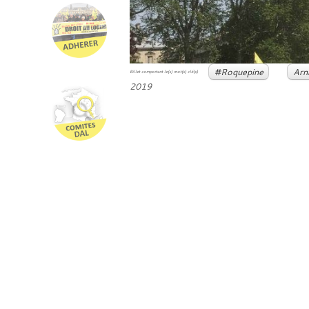
#Roquepine
Arn
Billet comportant le(s) mot(s) clé(s)
2019