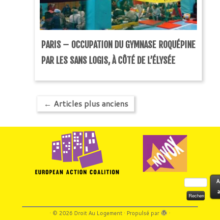
PARIS – OCCUPATION DU GYMNASE ROQUÉPINE
PAR LES SANS LOGIS, À CÔTÉ DE L’ÉLYSÉE
←
Articles plus anciens
Rechercher :
A
a
·
© 2026
Droit Au Logement
·
Propulsé par
·