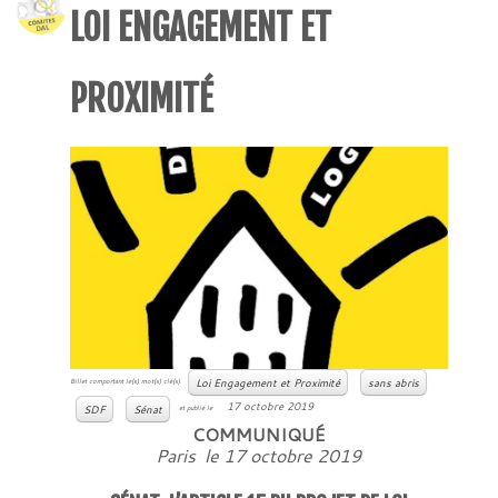
LOI ENGAGEMENT ET
PROXIMITÉ
Loi Engagement et Proximité
sans abris
Billet comportant le(s) mot(s) clé(s)
17 octobre 2019
SDF
Sénat
et publié le
COMMUNIQUÉ
Paris le 17 octobre 2019