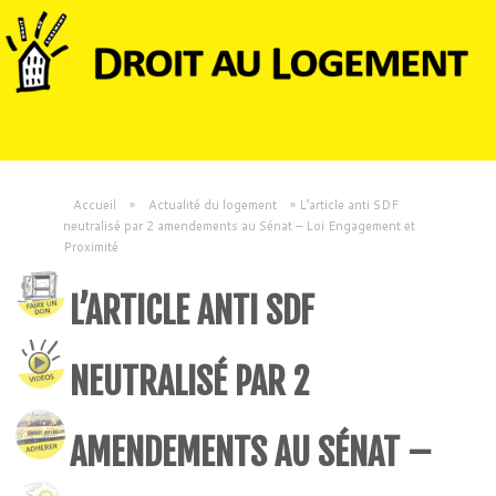
Accueil
»
Actualité du logement
»
L’article anti SDF
neutralisé par 2 amendements au Sénat – Loi Engagement et
Proximité
L’ARTICLE ANTI SDF
NEUTRALISÉ PAR 2
AMENDEMENTS AU SÉNAT –