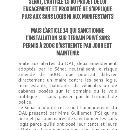
SÉNAT, L’ARTICLE 15 DU PROJET DE LOI
ENGAGEMENT ET PROXIMITÉ NE S’APPLIQUE
PLUS AUX SANS LOGIS NI AUX MANIFESTANTS
MAIS L’ARTICLE 14 QUI SANCTIONNE
L’INSTALLATION SUR TERRAIN PRIVÉ SANS
PERMIS À 200€ D’ASTREINTE PAR JOUR EST
MAINTENU:
Suite aux alertes du DAL, deux amendement
adoptés par le Sénat neutralisent le risque
amende de 500€ que pourrait délivrer
directement un maire contre les sans logis,
manifestants, habitants de véhicules ou de
cabanes posées sur le domaine ou la voie
publique … sans passer par le tribunal de
police.
Le Sénat a adopté cette nuit l’amendement du
DAL présenté par Mme Guillemot (PS) qui ne
permet pas aux maires de sanctionner les sans
logis parce qu’ils ont posé leur tente et leurs
effets sur le domaine public, ainsi que celui de