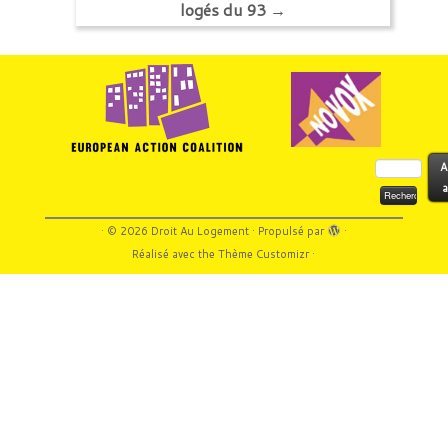
logés du 93
→
Rechercher :
A
a
·
© 2026
Droit Au Logement
·
Propulsé par
·
Réalisé avec the
Thème Customizr
·