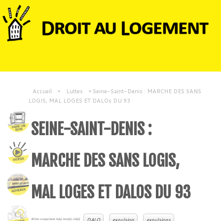
Accueil
»
Luttes
»
Seine-Saint-Denis : MARCHE DES SANS
LOGIS, MAL LOGES ET DALOs DU 93
SEINE-SAINT-DENIS :
MARCHE DES SANS LOGIS,
MAL LOGES ET DALOS DU 93
DALO
expulsion
expulsions
Billet comportant le(s) mot(s) clé(s)