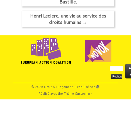
Bastille.
Henri Leclerc, une vie au service des
droits humains
→
Rechercher :
A
a
·
© 2026
Droit Au Logement
·
Propulsé par
·
Réalisé avec the
Thème Customizr
·