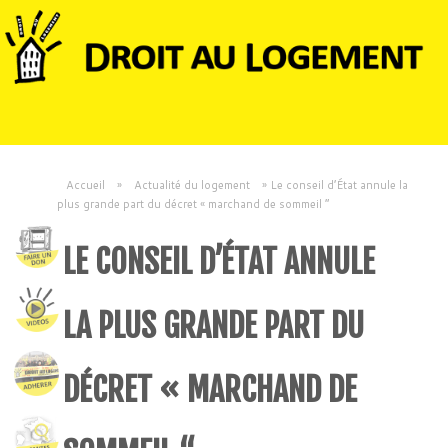
Accueil
»
Actualité du logement
»
Le conseil d’État annule la
plus grande part du décret « marchand de sommeil “
LE CONSEIL D’ÉTAT ANNULE
LA PLUS GRANDE PART DU
DÉCRET « MARCHAND DE