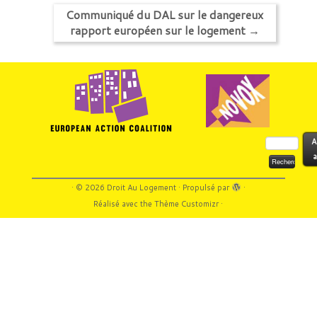
Communiqué du DAL sur le dangereux
rapport européen sur le logement
→
Rechercher :
A
a
·
© 2026
Droit Au Logement
·
Propulsé par
·
Réalisé avec the
Thème Customizr
·