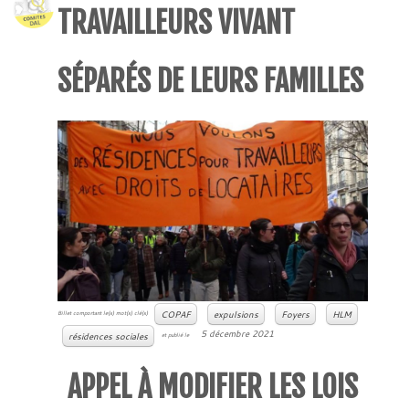
TRAVAILLEURS VIVANT
SÉPARÉS DE LEURS FAMILLES
COPAF
expulsions
Foyers
HLM
Billet comportant le(s) mot(s) clé(s)
5 décembre 2021
résidences sociales
et publié le
APPEL À MODIFIER LES LOIS