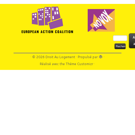
Rechercher :
A
a
·
© 2026
Droit Au Logement
·
Propulsé par
·
Réalisé avec the
Thème Customizr
·