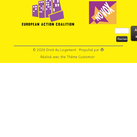
Rechercher :
A
a
·
© 2026
Droit Au Logement
·
Propulsé par
·
Réalisé avec the
Thème Customizr
·