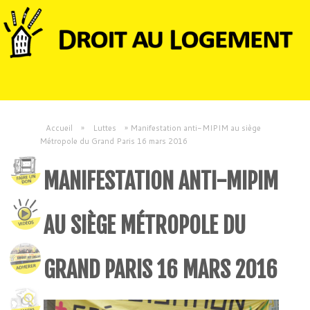
Accueil
»
Luttes
»
Manifestation anti-MIPIM au siège
Métropole du Grand Paris 16 mars 2016
MANIFESTATION ANTI-MIPIM
AU SIÈGE MÉTROPOLE DU
GRAND PARIS 16 MARS 2016