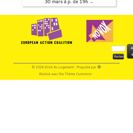
30 mars à p. de 19h
→
Rechercher :
A
a
·
© 2026
Droit Au Logement
·
Propulsé par
·
Réalisé avec the
Thème Customizr
·