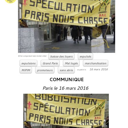
baisse des loyers
expulsés
Billet comportant le(s) mot(s) clé(s)
expulsions
Grand Paris
Mal logés
marchandisation
16 mars 2016
MIPIM
promoteurs
sans abris
et publié le
COMMUNIQUE
Paris le 16 mars 2016