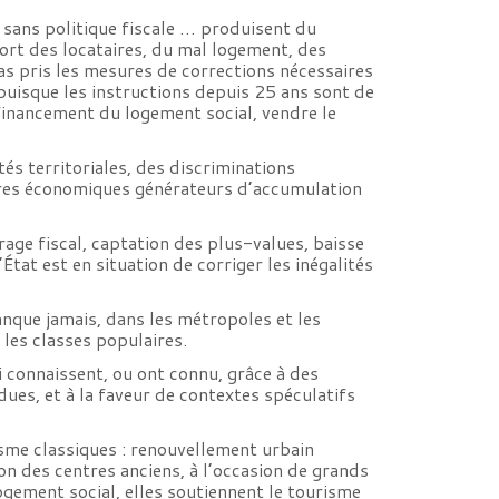
 sans politique fiscale … produisent du
fort des locataires, du mal logement, des
as pris les mesures de corrections nécessaires
puisque les instructions depuis 25 ans sont de
 financement du logement social, vendre le
s territoriales, des discriminations
entres économiques générateurs d’accumulation
rage fiscal, captation des plus-values, baisse
’État est en situation de corriger les inégalités
anque jamais, dans les métropoles et les
les classes populaires.
i connaissent, ou ont connu, grâce à des
ues, et à la faveur de contextes spéculatifs
isme classiques : renouvellement urbain
on des centres anciens, à l’occasion de grands
ogement social, elles soutiennent le tourisme