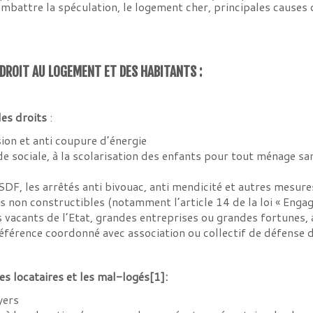
mbattre la spéculation, le logement cher, principales causes 
DROIT AU LOGEMENT ET DES HABITANTS :
des droits
:
ion et anti coupure d’énergie
ide sociale, à la scolarisation des enfants pour tout ménage san
SDF, les arrêtés anti bivouac, anti mendicité et autres mesure
ns non constructibles (notamment l’article 14 de la loi « Enga
 vacants de l’Etat, grandes entreprises ou grandes fortunes, a
éférence coordonné avec association ou collectif de défense d
es locataires et les mal-logés
[1]
:
yers