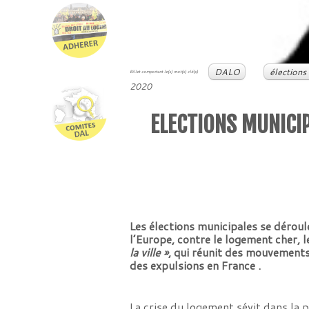
DALO
élections
Billet comportant le(s) mot(s) clé(s)
2020
ELECTIONS MUNICIP
Les élections municipales se dérou
l’Europe, contre le logement cher, le
la ville »
, qui réunit des mouvements
des expulsions en France .
La crise du logement sévit dans l