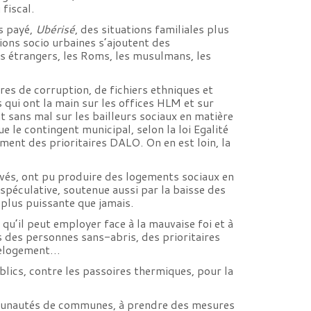
fiscal.
s payé,
Ubérisé
, des situations familiales plus
ions socio urbaines s’ajoutent des
es étrangers, les Roms, les musulmans, les
es de corruption, de fichiers ethniques et
s qui ont la main sur les offices HLM et sur
t sans mal sur les bailleurs sociaux en matière
e le contingent municipal, selon la loi Egalité
ment des prioritaires DALO. On en est loin, la
ivés, ont pu produire des logements sociaux en
spéculative, soutenue aussi par la baisse des
plus puissante que jamais.
qu’il peut employer face à la mauvaise foi et à
s des personnes sans-abris, des prioritaires
 relogement…
blics, contre les passoires thermiques, pour la
ommunautés de communes, à prendre des mesures