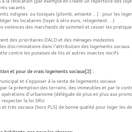
rs à la relocation (par exemple en créant un répertoire des loy
ents vacants
nts indignes ou toxiques (plomb, amiante …) : pour les logeme
téger les locataires (loyer à zéro euro, relogement …)
es violences des marchands de sommeil et cesser les pratiques
ement des prioritaires DALO et des ménages modestes
t les discriminations dans l’attribution des logements sociaux
tte contre les punaises de lits et autres insectes nocifs
tion et pour de vrais logements sociaux
[2]
:
municipal et s’opposer à la vente de logements sociaux
 par la préemption des terrains, des immeubles et par le cont
 opérations d’urbanisme (déléguée de plus en plus aux promo
 respecter la loi SRU
et très sociaux (hors PLS) de bonne qualité pour loger les d
s habitants, pas pour les chasser: