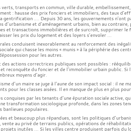
 verts, transports en commun, ville durable, embellissement,
ement : hausse des prix fonciers et immobiliers, des taux d’ef
a gentrification .… Depuis 30 ans, les gouvernements n’ont p
ons d’urbanisme et d’aménagement urbains, bien au contraire, 
ues et transactions immobilières et de surcroît, supprimer le
aisser les prix du logement et des loyers s’envoler …
rales conduisent inexorablement au renforcement des inégalité
 sociale qui chasse les moins « munis » à la périphérie des c
 dépossession pour les autres.
 des actions correctrices publiques sont possibles : rééquilib
 et reconquête du foncier et de l’immobilier urbain public. Si l
ombreux moyens d’agir.
sme d’un maire se juge à l’aune de son impact social : il ne m
s pour les classes aisées. Il en manque de plus en plus pour 
s conquises par les tenants d’une épuration sociale active, qu
ne transformation sociologique profonde, dans les zones tend
es banlieues populaires.
uées et beaucoup plus répandues, sont les politiques d’urban
vente au privé de terrains publics, opérations de réhabilitati
rojets inutiles … Si les villes centre produisent parfois du l