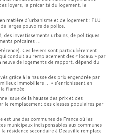
s loyers, la précarité du logement, le
s en matière d’urbanisme et de logement : PLU
 de larges pouvoirs de police.
M, des investissements urbains, de politiques
gements précaires …
référence). Ces leviers sont particulièrement
 qui conduit au remplacement des « locaux » par
ion neuve de logements de rapport, dépend du
rivés grâce à la hausse des prix engendrée par
t milieux immobiliers … « s’enrichissent en
 la flambée.
ne issue de la hausse des prix et des
par le remplacement des classes populaires par
ine est une des communes de France où les
rvices municipaux indispensables aux communes
e, la résidence secondaire à Deauville remplace