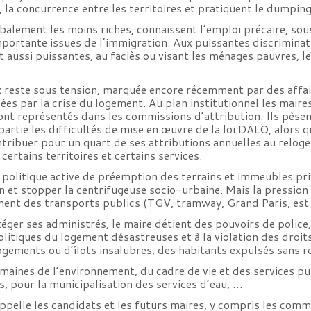
 la concurrence entre les territoires et pratiquent le dumping 
balement les moins riches, connaissent l’emploi précaire, sou
importante issues de l’immigration. Aux puissantes discriminat
t aussi puissantes, au faciès ou visant les ménages pauvres, l
 reste sous tension, marquée encore récemment par des affair
uées par la crise du logement. Au plan institutionnel les maire
sont représentés dans les commissions d’attribution. Ils pèsen
rtie les difficultés de mise en œuvre de la loi DALO, alors qu
tribuer pour un quart de ses attributions annuelles au reloge
certains territoires et certains services.
 politique active de préemption des terrains et immeubles pr
n et stopper la centrifugeuse socio-urbaine. Mais la pression 
ment des transports publics (TGV, tramway, Grand Paris, est 
ger ses administrés, le maire détient des pouvoirs de police, 
olitiques du logement désastreuses et à la violation des droit
gements ou d’îlots insalubres, des habitants expulsés sans
omaines de l’environnement, du cadre de vie et des services pu
, pour la municipalisation des services d’eau, …
appelle les candidats et les futurs maires, y compris les c