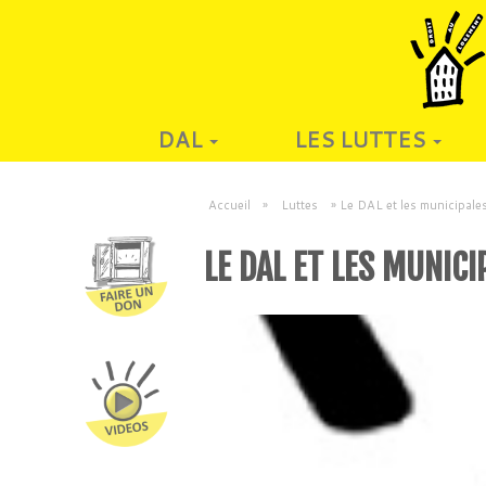
DAL
LES LUTTES
Accueil
»
Luttes
»
Le DAL et les municipale
LE DAL ET LES MUNICI