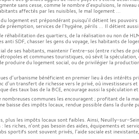
gmente sans cesse, comme le nombre d’expulsions, le niveau de
abitants affectés par les nuisibles, le mal logement …
s du logement est prépondérant puisqu’il détient les pouvoir
de préemption, services de l’hygiène, périls … Il détient aussi
 réhabilitation des quartiers, de la réalisation ou non de HL
ues anti SDF, chasser les gens du voyage, les habitants de lo
ial de ses habitants, maintenir l’entre-soi (entre riches de p
étropoles et communes touristiques, où sévit la spéculation,
 de produire du logement social, ou de privilégier la product
iques d’urbanisme bénéficient en premier lieu à des intérêts p
onc d’un transfert de richesse vers le privé, où investisseurs e
que des taux bas de la BCE, encourage aussi la spéculation et
de nombreuses communes les encouragent ; profitant de la man
une baisse des impôts locaux, rendue possible dans la durée 
, plus les impôts locaux sont faibles. Ainsi, Neuilly-sur-Se
 : les riches, n’ont pas besoin des aides, équipements et se
ubs sportifs sont souvent privés, l’aide sociale est inexistant