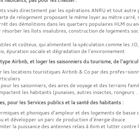
s visés directement par les opérations ANRU et tout autre 
arte de relogement proposant le même loyer au mètre carré, 
 arrêt des démolitions dans les quartiers populaires HLM ou an
ur résorber les îlots insalubres, construction de logements so
iles et coûteux, qui alimentent la spéculation comme les JO, 
rix, épuration sociale et dégradation de l’environnement
ype Airbnb, et loger les saisonniers du tourisme, de l’agricul
 les locations touristiques Airbnb & Co par des profes-sionne
rticuliers
pour les saisonniers, des aires de voyage et des terrains fami
 impactent les habitants (punaises, autres insectes, rongeurs 
s, pour les Services publics et la santé des habitants :
thermiques et phoniques d’ampleur et des logements de bass
au et développer un parc de production d’énergie douce
iter la puissance des antennes relais à 6vm et lutter contre la