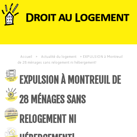
Accueil
»
Actualité du logement
»
EXPULSION à Montreuil
de 28 ménages sans relogement ni hébergement!
EXPULSION À MONTREUIL DE
28 MÉNAGES SANS
RELOGEMENT NI