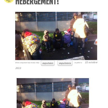
HÉBERGEMENT!
22 octobre
expulsion
expulsions
Billet comportant le(s) mot(s) clé(s)
et publié le
2013