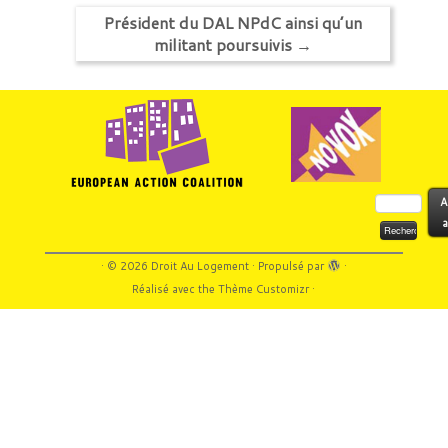
Président du DAL NPdC ainsi qu’un
militant poursuivis
→
Rechercher :
A
a
·
© 2026
Droit Au Logement
·
Propulsé par
·
Réalisé avec the
Thème Customizr
·