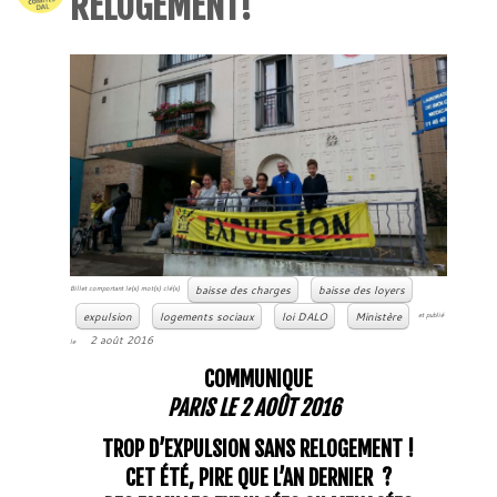
RELOGEMENT!
baisse des charges
baisse des loyers
Billet comportant le(s) mot(s) clé(s)
expulsion
logements sociaux
loi DALO
Ministère
et publié
2 août 2016
le
COMMUNIQUE
PARIS LE 2 AOÛT 2016
TROP D’EXPULSION SANS RELOGEMENT !
CET ÉTÉ, PIRE QUE L’AN DERNIER ?