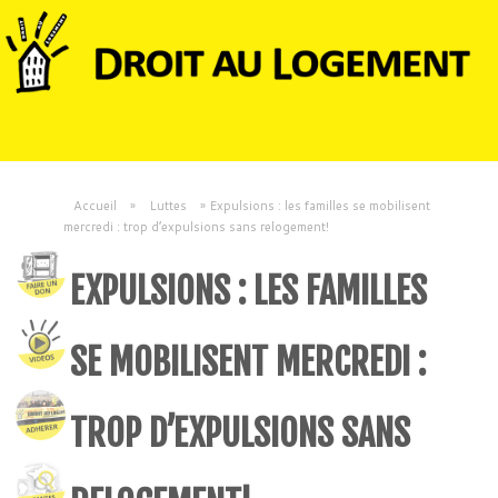
Accueil
»
Luttes
»
Expulsions : les familles se mobilisent
mercredi : trop d’expulsions sans relogement!
EXPULSIONS : LES FAMILLES
SE MOBILISENT MERCREDI :
TROP D’EXPULSIONS SANS