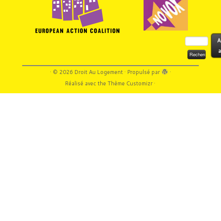
Rechercher :
A
a
·
© 2026
Droit Au Logement
·
Propulsé par
·
Réalisé avec the
Thème Customizr
·