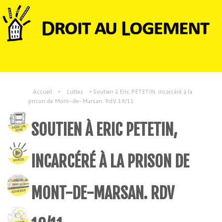
Accueil
»
Luttes
»
Soutien à Eric PETETIN, incarcéré à la
prison de Mont-de-Marsan. RdV 19/11
SOUTIEN À ERIC PETETIN,
INCARCÉRÉ À LA PRISON DE
MONT-DE-MARSAN. RDV