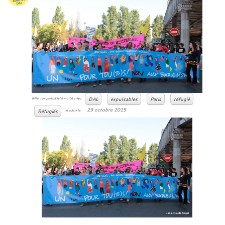
DAL
expulsables
Paris
réfugié
Billet comportant le(s) mot(s) clé(s)
29 octobre 2015
Réfugiés
et publié le