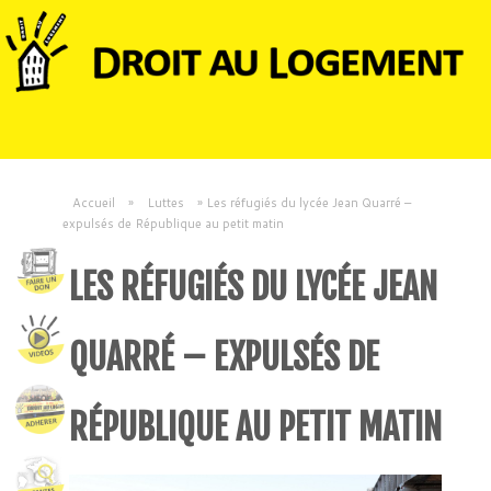
Accueil
»
Luttes
»
Les réfugiés du lycée Jean Quarré –
expulsés de République au petit matin
LES RÉFUGIÉS DU LYCÉE JEAN
QUARRÉ – EXPULSÉS DE
RÉPUBLIQUE AU PETIT MATIN