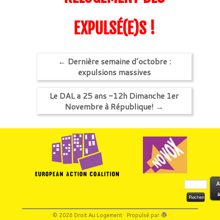
EXPULSÉ(E)S !
←
Dernière semaine d’octobre :
expulsions massives
Le DAL a 25 ans -12h Dimanche 1er
Novembre à République!
→
Rechercher :
A
a
·
© 2026
Droit Au Logement
·
Propulsé par
·