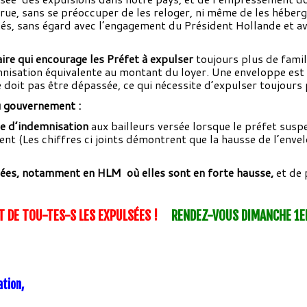
 rue, sans se préoccuper de les reloger, ni même de les hébe
és, sans égard avec l’engagement du Président Hollande et av
re qui encourage les Préfet à expulser
toujours plus de famil
nisation équivalente au montant du loyer. Une enveloppe est fi
 doit pas être dépassée, ce qui nécessite d’expulser toujours p
u gouvernement :
e d’indemnisation
aux bailleurs versée lorsque le préfet suspe
t (Les chiffres ci joints démontrent que la hausse de l’envel
cées, notamment en HLM où elles sont en forte hausse,
et de 
 DE TOU-TES-S LES EXPULSÉES !
RENDEZ-VOUS DIMANCHE 1E
ation,