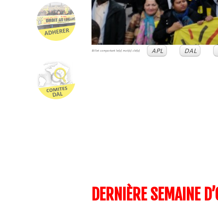
APL
DAL
Billet comportant le(s) mot(s) clé(s)
DERNIÈRE SEMAINE D