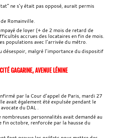
at” ne s’y était pas opposé, aurait permis
s de Romainville.
 impayé de loyer (+ de 2 mois de retard de
difficultés accrues des locataires en fin de mois.
les populations avec l’arrivée du métro.
i au désespoir, malgré l’importance du dispositif
 CITÉ GAGARINE, AVENUE LÉNINE
infirmé par la Cour d’appel de Paris, mardi 27
ille avait également été expulsée pendant le
 avocate du DAL .
e nombreuses personnalités avait demandé au
de fin octobre, renforcée par la hausse du
ont font preuve les préfets pour mettre des