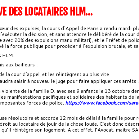
VE DES LOCATAIRES HLM…
œur des expulsés, la cours d’Appel de Paris a rendu mardi pl
’exécuter la décision, et sans attendre le délibéré de la cour d
 avec 20% des expulsions manu militari), et le Préfet de polic
é la force publique pour procéder à l’expulsion brutale, et s
es HLM.
s aux bailleurs :
de la cour d’appel, et les réintègrent au plus vite
faudra saisir à nouveau le juge pour faire appliquer ces arrêts .
violente de la famille D. avec ses 9 enfants le 13 octobre dern
es manifestations pacifiques et solidaires des habitants de la
d’imposantes forces de police.
https://www.facebook.com/sa
use résolutoire et accorde 12 mois de délai à la famille pour 
droit au locataire de jouir de la chose louée. C’est donc désor
ur qu’il réintègre son logement. A cet effet, l’Avocat, mait