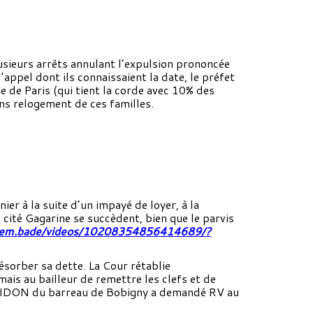
usieurs arrêts annulant l’expulsion prononcée
’appel dont ils connaissaient la date, le préfet
e de Paris (qui tient la corde avec 10% des
ans relogement de ces familles.
ier à la suite d’un impayé de loyer, à la
 cité Gagarine se succèdent, bien que le parvis
reem.bade/videos/10208354856414689/?
résorber sa dette. La Cour rétablie
mais au bailleur de remettre les clefs et de
re SAIDON du barreau de Bobigny a demandé RV au