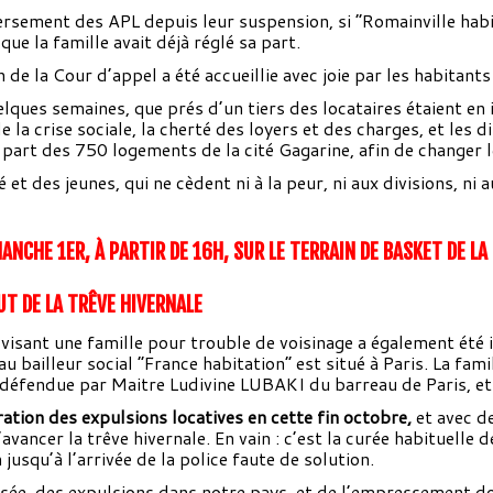
ersement des APL depuis leur suspension, si “Romainville habit
que la famille avait déjà réglé sa part.
n de la Cour d’appel a été accueillie avec joie par les habitant
uelques semaines, que prés d’un tiers des locataires étaient en
de la crise sociale, la cherté des loyers et des charges, et les 
e part des 750 logements de la cité Gagarine, afin de changer 
té et des jeunes, qui ne cèdent ni à la peur, ni aux divisions, n
NCHE 1ER, À PARTIR DE 16H,
SUR LE TERRAIN DE BASKET DE LA
UT DE LA TRÊVE HIVERNALE
visant une famille pour trouble de voisinage a également été 
 bailleur social “France habitation” est situé à Paris. La fam
e défendue par Maitre Ludivine LUBAKI du barreau de Paris, et
ation des expulsions locatives en cette fin octobre,
et avec d
vancer la trêve hivernale. En vain : c’est la curée habituelle 
usqu’à l’arrivée de la police faute de solution.
lisée des expulsions dans notre pays, et de l’empressement d