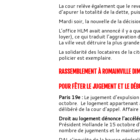
La cour relève également que le rev
d’apurer la totalité de la dette, puis
Mardi soir, la nouvelle de la décisio
L’office HLM avait annoncé il y a q
loyer), ce qui traduit l’aggravation 
La ville veut détruire la plus grand
La solidarité des locataires de la ci
policier est exemplaire.
RASSEMBLEMENT À ROMAINVILLE DIMA
POUR FÊTER LE JUGEMENT ET LE DÉB
Paris 19e :
Le jugement d’expulsion 
octobre. Le logement appartenant au
délibéré de la cour d’appel. Affair
Droit au logement dénonce l’accélér
Président Hollande le 15 octobre d’a
nombre de jugements et le maintien j
DAL s’inquiète de la hausse généra