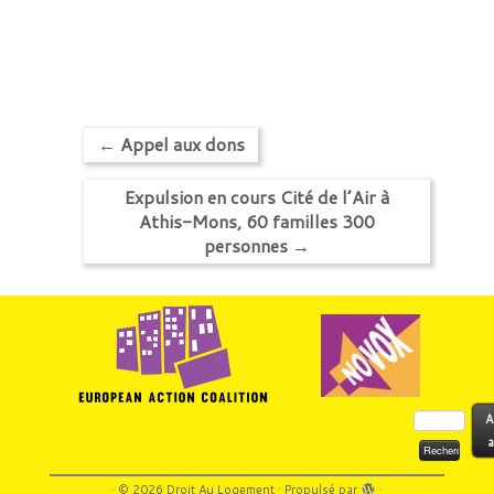
←
Appel aux dons
Expulsion en cours Cité de l’Air à
Athis-Mons, 60 familles 300
personnes
→
Rechercher :
A
a
·
© 2026
Droit Au Logement
·
Propulsé par
·