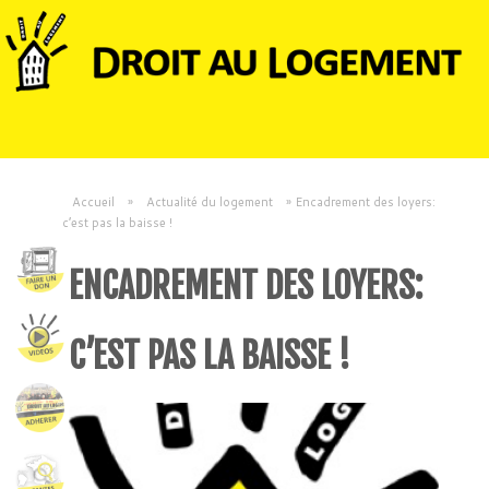
Accueil
»
Actualité du logement
»
Encadrement des loyers:
c’est pas la baisse !
ENCADREMENT DES LOYERS:
C’EST PAS LA BAISSE !