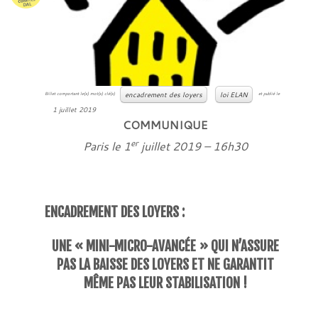
encadrement des loyers
loi ELAN
Billet comportant le(s) mot(s) clé(s)
et publié le
1 juillet 2019
COMMUNIQUE
er
Paris le 1
juillet 2019 – 16h30
ENCADREMENT DES LOYERS :
UNE « MINI-MICRO-AVANCÉE » QUI N’ASSURE
PAS LA BAISSE DES LOYERS ET NE GARANTIT
MÊME PAS LEUR STABILISATION !