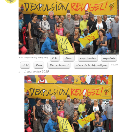
DAL
débat
expulsables
expulsés
Billet comportant le(s) mot(s) clé(s)
HLM
Paris
Pierre Richard
place de la République
et publié
1 septembre 2015
le