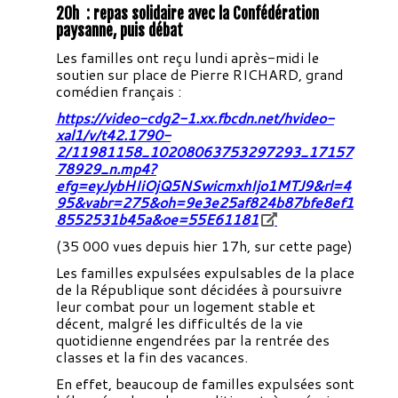
20h : repas solidaire avec la Confédération
paysanne, puis débat
Les familles ont reçu lundi après-midi le
soutien sur place de Pierre RICHARD, grand
comédien français :
https://video-cdg2-1.xx.fbcdn.net/hvideo-
xal1/v/t42.1790-
2/11981158_10208063753297293_17157
78929_n.mp4?
efg=eyJybHIiOjQ5NSwicmxhIjo1MTJ9&rl=4
95&vabr=275&oh=9e3e25af824b87bfe8ef1
8552531b45a&oe=55E61181
(35 000 vues depuis hier 17h, sur cette page)
Les familles expulsées expulsables de la place
de la République sont décidées à poursuivre
leur combat pour un logement stable et
décent, malgré les difficultés de la vie
quotidienne engendrées par la rentrée des
classes et la fin des vacances.
En effet, beaucoup de familles expulsées sont