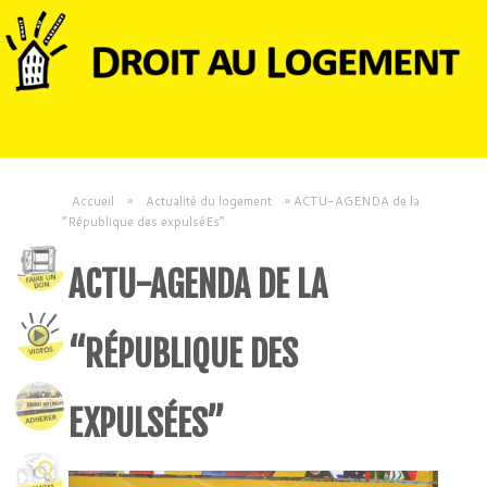
Accueil
»
Actualité du logement
»
ACTU-AGENDA de la
“République des expulséEs”
ACTU-AGENDA DE LA
“RÉPUBLIQUE DES
EXPULSÉES”