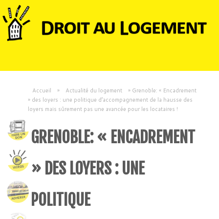
Accueil
»
Actualité du logement
»
Grenoble: « Encadrement
» des loyers : une politique d’accompagnement de la hausse des
loyers mais sûrement pas une avancée pour les locataires !
GRENOBLE: « ENCADREMENT
» DES LOYERS : UNE
POLITIQUE