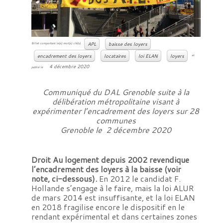
APL
baisse des loyers
Billet comportant le(s) mot(s) clé(s)
encadrement des loyers
locataires
loi ELAN
loyers
et
4 décembre 2020
publié le
Communiqué du DAL Grenoble suite à la
délibération métropolitaine visant à
expérimenter l’encadrement des loyers sur 28
communes
Grenoble le 2 décembre 2020
Droit Au logement depuis 2002 revendique
l’encadrement des loyers à la baisse (voir
note, ci-dessous).
En 2012 le candidat F.
Hollande s’engage à le faire, mais la loi ALUR
de mars 2014 est insuffisante, et la loi ELAN
en 2018 fragilise encore le dispositif en le
rendant expérimental et dans certaines zones