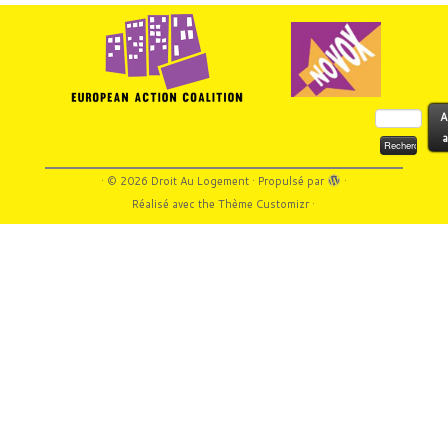
Rechercher :
A
a
·
© 2026
Droit Au Logement
·
Propulsé par
·
Réalisé avec the
Thème Customizr
·