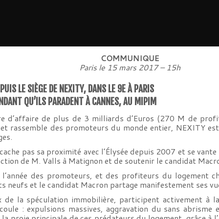
COMMUNIQUE
Paris le 15 mars 2017 – 15h
IS LE SIÈGE DE NEXITY, DANS LE 9E À PARIS
NDANT QU’ILS PARADENT À CANNES, AU MIPIM
e d’affaire de plus de 3 milliards d’Euros (270 M de prof
es et rassemble des promoteurs du monde entier, NEXITY es
ges.
ache pas sa proximité avec l’Élysée depuis 2007 et se vante 
’action de M. Valls à Matignon et de soutenir le candidat Macr
 l’année des promoteurs, et des profiteurs du logement ch
ts neufs et le candidat Macron partage manifestement ses vu
 de la spéculation immobilière, participent activement à l
découle : expulsions massives, aggravation du sans abrisme 
t la proie principale de ces prédateurs du logement, grâce à l