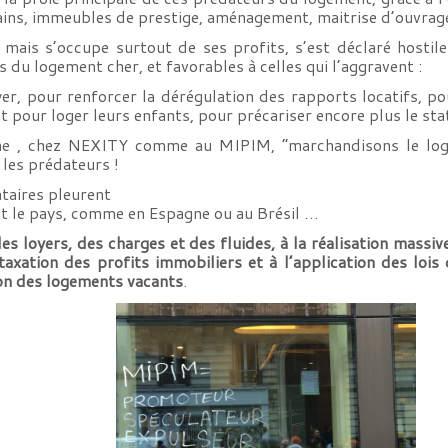
rains, immeubles de prestige, aménagement, maitrise d’ouvrag
 mais s’occupe surtout de ses profits, s’est déclaré hostil
 du logement cher, et favorables à celles qui l’aggravent :
er, pour renforcer la dérégulation des rapports locatifs, pou
pour loger leurs enfants, pour précariser encore plus le sta
ne , chez NEXITY comme au MIPIM, “marchandisons le loge
 les prédateurs !
ataires pleurent
tout le pays, comme en Espagne ou au Brésil …
es loyers, des charges et des fluides, à la réalisation massiv
 taxation des profits immobiliers et à l’application des lois
ion des logements vacants
.