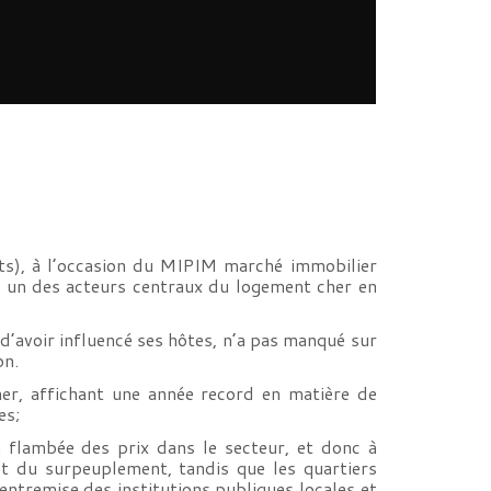
its), à l’occasion du MIPIM marché immobilier
t un des acteurs centraux du logement cher en
d’avoir influencé ses hôtes, n’a pas manqué sur
on.
er, affichant une année record en matière de
es;
a flambée des prix dans le secteur, et donc à
et du surpeuplement, tandis que les quartiers
’entremise des institutions publiques locales et