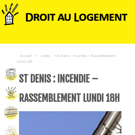
Accueil
»
Luttes
»
St Denis : Incendie – Rassemblement
lundi 18h
ST DENIS : INCENDIE –
RASSEMBLEMENT LUNDI 18H