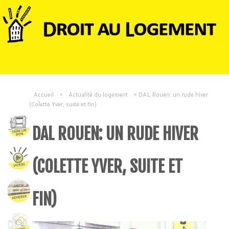
Accueil
»
Actualité du logement
»
DAL Rouen: un rude hiver
(Colette Yver, suite et fin)
DAL ROUEN: UN RUDE HIVER
(COLETTE YVER, SUITE ET
FIN)