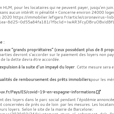
 HLM, pour les locataires qui ne peuvent payer, jusqu’en juin.
 sans aucun intérêt ni pénalité » Concerne environ 24000 log
rs 2020
https://immobilier.lefigaro.fr/article/coronavirus-
1ea-8d25-0d55a84fa181/?fbclid=IwAR3FcyDBruOBxIdB
e :
us aux “grands propriétaires” (ceux possédant plus de 8 prop
 parties devront s’accorder sur le paiement des loyers non pay
de la dette devra être accordée.
expulsion à la suite d’un impayé du loyer
. Cette mesure sera e
sualités de remboursement des prêts immobiliers
pour les mén
ouv.fr/Pays/ES/covid-19-en-espagne-informations
t des loyers dans le parc social pendant l’épidémie annoncée
concernées de près ou de loin par les mesures. Les locataires 
s loyers. Selon le site de la mairie de Barcelone
:
premsa/2020/03/24/lajuntament-atura-el-cobrament-dels-llo