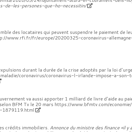
s-de-les-persones-que-ho-necessitin/
emble des locataires qui peuvent suspendre le paiement de leu
p://www.rfi.fr/fr/europe/20200325-coronavirus-allemagn
expulsions durant la durée de la crise adoptés par la loi d’ur
e/maladie/coronavirus/coronavirus-l-irlande-impose-a-son
uvernement va aussi apporter 1 milliard de livre d’aide au paie
» selon BFM Tv le 20 mars
https://www.bfmtv.com/economie/c
es-1879119.html
s crédits immobiliers.
Annonce du ministre des finance «il y 