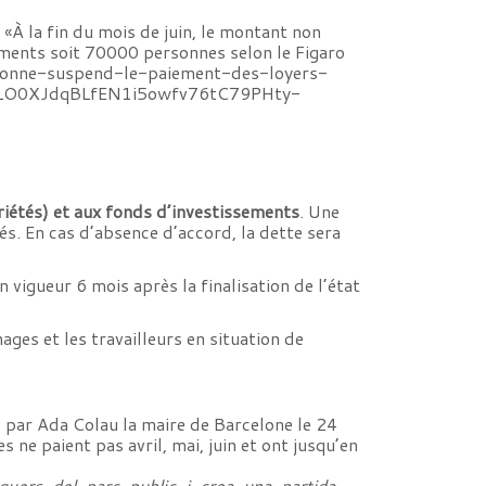
 «À la fin du mois de juin, le montant non
ements soit 70000 personnes selon le Figaro
lisbonne-suspend-le-paiement-des-loyers-
fLO0XJdqBLfEN1i5owfv76tC79PHty-
riétés) et aux fonds d’investissements
. Une
és. En cas d’absence d’accord, la dette sera
n vigueur 6 mois après la finalisation de l’état
ages et les travailleurs en situation de
 par Ada Colau la maire de Barcelone le 24
ne paient pas avril, mai, juin et ont jusqu’en
guers-del-parc-public-i-crea-una-partida-