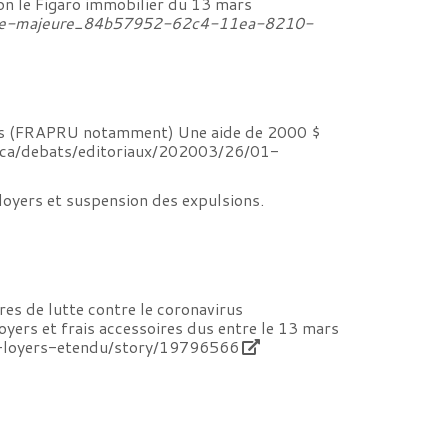
on le Figaro immobilier du 13 mars
-force-majeure_84b57952-62c4-11ea-8210-
ents (FRAPRU notamment) Une aide de 2000 $
.ca/debats/editoriaux/202003/26/01-
oyers et suspension des expulsions.
res de lutte contre le coronavirus
oyers et frais accessoires dus entre le 13 mars
t-loyers-etendu/story/19796566