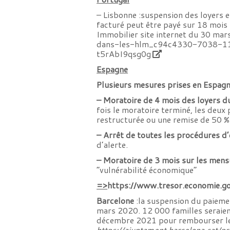
– Lisbonne :suspension des loyers en
facturé peut être payé sur 18 mois
Immobilier site internet du 30 ma
dans-les-hlm_c94c4330-7038-1
t5rAbI9qsg0g
Espagne
Plusieurs mesures prises en Espagn
– Moratoire de 4 mois des loyers d
fois le moratoire terminé, les deux
restructurée ou une remise de 50 % 
– Arrêt de toutes les procédures d’
d’alerte.
– Moratoire de 3 mois sur les men
“vulnérabilité économique”
=>
https://www.tresor.economie.g
Barcelone
:la suspension du paiemen
mars 2020. 12 000 familles seraient 
décembre 2021 pour rembourser leur
https://ajuntament.barcelona.cat/