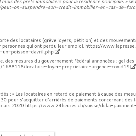
 mois des prêts immobiliers pour la résidence principale. »
sel
rticle/peut-on-suspendre-son-credit-immobilier-en-cas-de
forte des locataires (grève loyers, pétition) et des mouvem
r personnes qui ont perdu leur emploi.
https://www.lapresse
-un-poisson-davril.php
, des mesures du gouvernement fédéral annoncées : gel des l
lle/1688118/locataire-loyer-proprietaire-urgence-covid19
dés : « Les locataires en retard de paiement à cause des mesu
e 30 pour s’acquitter d’arriérés de paiements concernant des l
7 mars 2020
https://www.24heures.ch/suisse/delai-paiemen