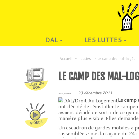
DAL
LES LUTTES
Accueil
»
Luttes
»
Le camp des mal-logés
LE CAMP DES MAL-LO
23 décembre 2011
Billet publié le
Le camp e
ont décidé de réinstaller le campe
avaient décidé de sortir de ce gymna
manière plus visible. Elles demande
Un escadron de gardes mobiles a pr
rassemblées sous la façade du 24 ru