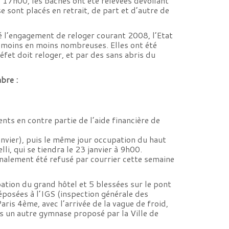
s 17h00, les bâches ont été relevées dévoilant
e sont placés en retrait, de part et d’autre de
é l’engagement de reloger courant 2008, l’Etat
e moins en moins nombreuses. Elles ont été
réfet doit reloger, et par des sans abris du
bre :
s en contre partie de l’aide financière de
nvier), puis le même jour occupation du haut
, qui se tiendra le 23 janvier à 9h00.
nalement été refusé par courrier cette semaine
ation du grand hôtel et 5 blessées sur le pont
éposées à l’IGS (inspection générale des
aris 4ème, avec l’arrivée de la vague de froid,
ans un autre gymnase proposé par la Ville de