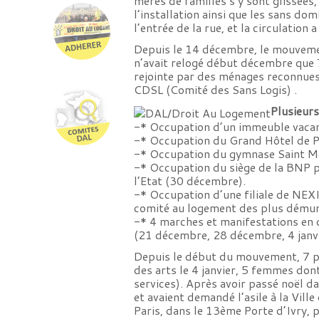
mères de familles s’y sont glissées
l’installation ainsi que les sans do
l’entrée de la rue, et la circulation 
Depuis le 14 décembre, le mouvemen
n’avait relogé début décembre que 7
rejointe par des ménages reconnues 
CDSL (Comité des Sans Logis) .
Plusieurs
-* Occupation d’un immeuble vacan
-* Occupation du Grand Hôtel de Pa
-* Occupation du gymnase Saint Mer
-* Occupation du siège de la BNP p
l’Etat (30 décembre).
-* Occupation d’une filiale de NEX
comité au logement des plus démunis
-* 4 marches et manifestations en 
(21 décembre, 28 décembre, 4 janvie
Depuis le début du mouvement, 7 per
des arts le 4 janvier, 5 femmes don
services). Après avoir passé noël dan
et avaient demandé l’asile à la Vill
Paris, dans le 13ème Porte d’Ivry, p