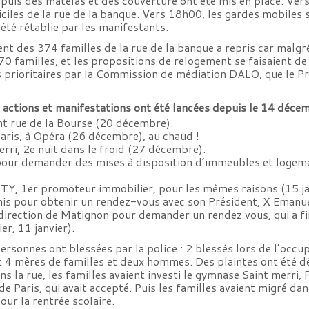
, puis des matelas et des couverture ont été mis en place. Ver
miciles de la rue de la banque. Vers 18h00, les gardes mobiles s
a été rétablie par les manifestants.
t des 374 familles de la rue de la banque a repris car malgr
0 familles, et les propositions de relogement se faisaient d
prioritaires par la
Commission de médiation DALO
, que le P
 actions et manifestations ont été lancées depuis le 14 décem
t rue de la Bourse (20 décembre).
ris, à Opéra (26 décembre), au chaud !
ri, 2e nuit dans le froid (27 décembre).
our demander des mises à disposition d’immeubles et logement
ITY, 1er promoteur immobilier, pour les mêmes raisons (15 ja
 pour obtenir un rendez-vous avec son Président, X Emanuelli
direction de Matignon pour demander un rendez vous, qui a fi
r, 11 janvier).
sonnes ont blessées par la police : 2 blessés lors de l’occup
t 4 mères de familles et deux hommes. Des plaintes ont été d
s la rue, les familles avaient investi le gymnase Saint merri, P
e de Paris, qui avait accepté. Puis les familles avaient migré d
our la rentrée scolaire.