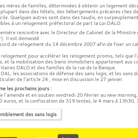
des mères de familles, déterminées à obtenir un logement déc
 plupart dans des hôtels, des hébergements précaires chez des 
ile. Quelques autres sont dans des taudis, en surpeuplement
gibles à un relogement préfectoral de part la Loi DALO.
emière rencontre avec le Directeur de Cabinet de la Ministre 
r). Il est demandé :
accord de relogement du 14 décembre 2007 afin de fixer un ca
.
logement pour accélérer les relogement promis, tels que l’app
 et la mobilisation des biens immobiliers appartenant aux c
ritaires DALO et des familles de la rue de la Banque.
 DAL, les associations de défense des sans logis, et les sans 
ticulier de l’article 24 , mise en discussion le 27 janvier.
e les prochains jours :
e l’amende et en soutien vendredi 20 février au new morning,
 euros, et la confiscation de 319 tentes, le 4 mars à 13h30
emblement des sans logis
Rechercher :