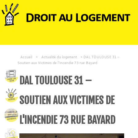
Accueil
»
Actualité du logement
»
DAL TOULOUSE 31 –
Soutien aux Victimes de l'incendie 73 rue Bayard
DAL TOULOUSE 31 –
SOUTIEN AUX VICTIMES DE
L'INCENDIE 73 RUE BAYARD