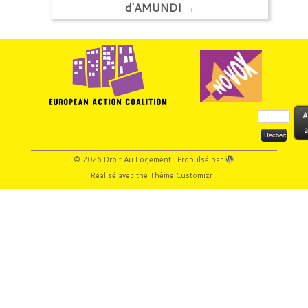
d'AMUNDI
→
Rechercher :
A
a
·
© 2026
Droit Au Logement
·
Propulsé par
·
Réalisé avec the
Thème Customizr
·