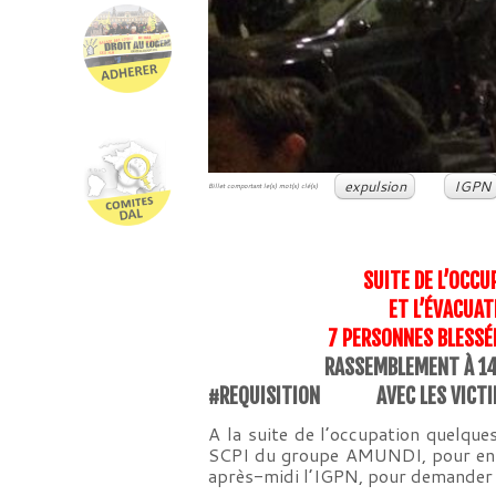
expulsion
IGPN
Billet comportant le(s) mot(s) clé(s)
SUITE DE L’OCC
ET L’ÉVACUAT
7 PERSONNES BLESSÉE
RASSEMBLEMENT À 14
#REQUISITION
AVEC LES VICT
A la suite de l’occupation quelqu
SCPI du groupe AMUNDI, pour en dem
après-midi l’IGPN, pour demander 