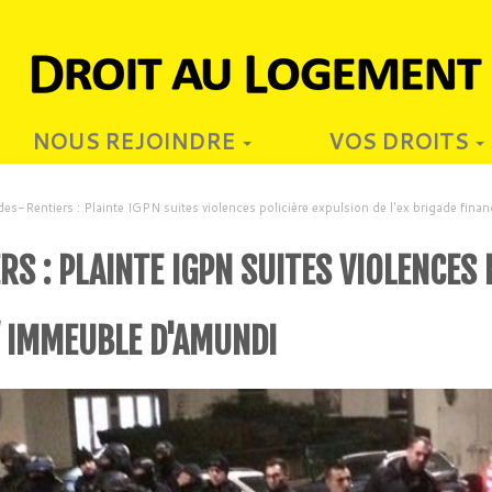
NOUS REJOINDRE
VOS DROITS
es-Rentiers : Plainte IGPN suites violences policière expulsion de l'ex brigade fin
S : PLAINTE IGPN SUITES VIOLENCES P
/ IMMEUBLE D'AMUNDI