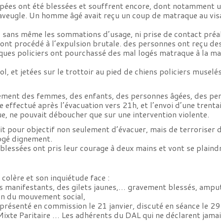
pées ont été blessées et souffrent encore, dont notamment u
aveugle. Un homme âgé avait reçu un coup de matraque au vis
 sans même les sommations d’usage, ni prise de contact préal
 ont procédé à l’expulsion brutale. des personnes ont reçu d
lques policiers ont pourchassé des mal logés matraque à la mai
l, et jetées sur le trottoir au pied de chiens policiers muselé
ement des femmes, des enfants, des personnes âgées, des per
e effectué après l’évacuation vers 21h, et l’envoi d’une trentai
ue, ne pouvait déboucher que sur une intervention violente.
t pour objectif non seulement d’évacuer, mais de terroriser de
ogé dignement.
blessées ont pris leur courage à deux mains et vont se plaindr
 colère et son inquiétude face :
es manifestants, des gilets jaunes,… gravement blessés, ampu
ion du mouvement social,
a présenté en commission le 21 janvier, discuté en séance le 29
Mixte Paritaire … Les adhérents du DAL qui ne déclarent jamai