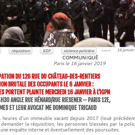
16 janvie
réquisition
SDF
violence policière
et publié le
COMMUNIQUÉ
Paris le 16 janvier 2019
UPATION DU 126 RUE DU CHÂTEAU-DES-RENTIERS
ION BRUTALE DES OCCUPANTS LE 6 JANVIER :
S PORTENT PLAINTE MERCREDI 16 JANVIER À L’IGPN
H30 ANGLE RUE HÉNARD/RUE RIESENER – PARIS 12E,
IMES ET LEUR AVOCAT ME DOMINIQUE TRICAUD
es heures d’un immeuble vacant depuis 2017 (loué précédem
ander la réquisition, les personnes blessées par la police 
une enquête interne et éventuellement des poursuites.