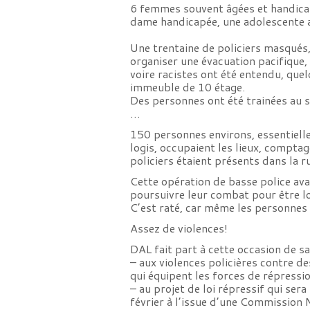
6 femmes souvent âgées et handica
dame handicapée, une adolescente 
Une trentaine de policiers masqués,
organiser une évacuation pacifique,
voire racistes ont été entendu, que
immeuble de 10 étage.
Des personnes ont été trainées au so
…
150 personnes environs, essentiell
logis, occupaient les lieux, comptag
policiers étaient présents dans la r
Cette opération de basse police avai
poursuivre leur combat pour être l
C’est raté, car même les personnes 
Assez de violences!
DAL fait part à cette occasion de sa
– aux violences policières contre d
qui équipent les forces de répress
– au projet de loi répressif qui ser
février à l’issue d’une Commission 