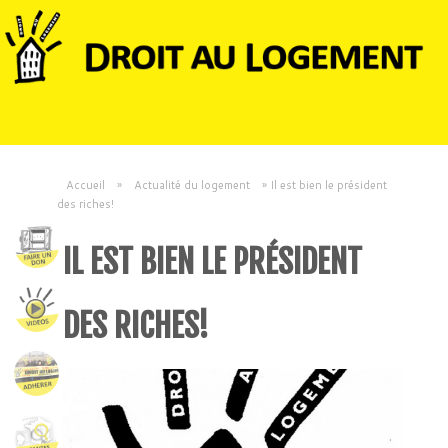
Accueil
»
Actualité du logement
»
Il est bien le président
des riches!
IL EST BIEN LE PRÉSIDENT
DES RICHES!