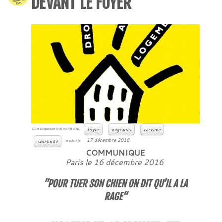
DEVANT LE FOYER
foyer
migrants
racisme
Billet comportant le(s) mot(s) clé(s)
17 décembre 2016
solidarité
et publié le
COMMUNIQUE
Paris le 16 décembre 2016
”POUR TUER SON CHIEN ON DIT QU’IL A LA
RAGE
“