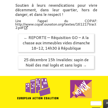
Soutien à leurs revendications pour vivre
décemment, dans leur quartier, hors de
danger, et dans le respect !
Lire l’appel du COPAF:
http://www.copaf.ouvaton.org/textes/161217tract
2.pdf
←
REPORTE — Réquisition GO – A la
chasse aux immeubles vides dimanche
18-12, 14h30 à République
25 décembre 15h Invalides: sapin de
Noël des mal logés et sans logis
→
Rechercher :
A
a