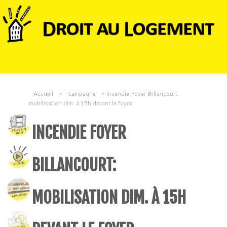
Accueil
»
Campagne
»
Incendie Foyer Billancourt:
mobilisation dim. à 15h devant le foyer
INCENDIE FOYER
BILLANCOURT:
MOBILISATION DIM. À 15H