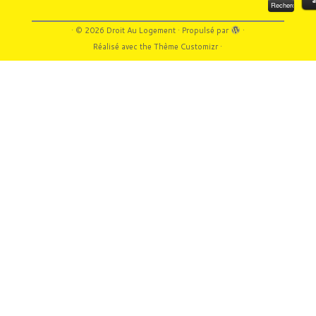
·
© 2026
Droit Au Logement
·
Propulsé par
·
Réalisé avec the
Thème Customizr
·