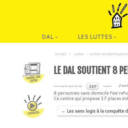
DAL
LES LUTTES
Accueil
»
Luttes
»
Le DAL soutient 8 person
LE DAL SOUTIENT 8 P
2 avr
SDF
Billet comportant le(s) mot(s) clé(s)
et publié le
8 personnes sans domicile fixe refu
Ce centre qui propose 17 places est
←
Les sans logis à la conquête d