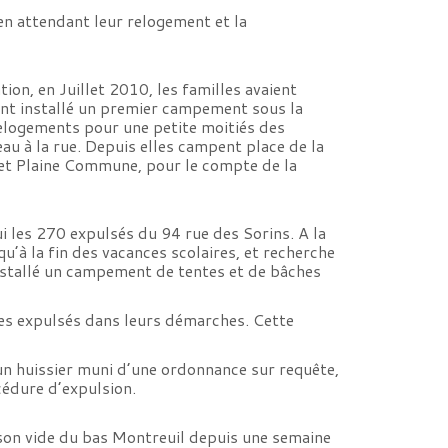
n attendant leur relogement et la
ion, en Juillet 2010, les familles avaient
aient installé un premier campement sous la
relogements pour une petite moitiés des
au à la rue. Depuis elles campent place de la
et Plaine Commune, pour le compte de la
ui les 270 expulsés du 94 rue des Sorins. A la
u’à la fin des vacances scolaires, et recherche
 installé un campement de tentes et de bâches
i les expulsés dans leurs démarches. Cette
 un huissier muni d’une ordonnance sur requête,
océdure d’expulsion.
aison vide du bas Montreuil depuis une semaine