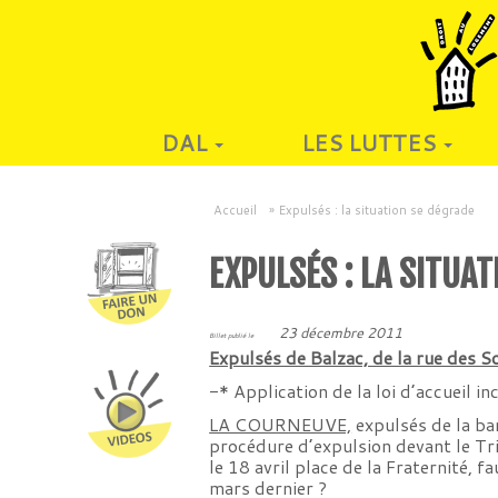
DAL
LES LUTTES
Accueil
»
Expulsés : la situation se dégrade
EXPULSÉS : LA SITUA
23 décembre 2011
Billet publié le
Expulsés de Balzac, de la rue des So
-* Application de la loi d’accueil in
LA COURNEUVE,
expulsés de la bar
procédure d’expulsion devant le Tri
le 18 avril place de la Fraternité, 
mars dernier ?