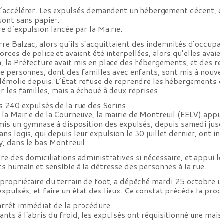
s’accélérer. Les expulsés demandent un hébergement décent, e
 sont sans papier.
 d’expulsion lancée par la Mairie.
re Balzac, alors qu’ils s’acquittaient des indemnités d’occupat
orces de police et avaient été interpellées, alors qu’elles av
n, la Préfecture avait mis en place des hébergements, et des 
de personnes, dont des familles avec enfants, sont mis à nouve
, démolie depuis. L’État refuse de reprendre les hébergements 
er les familles, mais a échoué à deux reprises.
s 240 expulsés de la rue des Sorins.
de la Mairie de la Courneuve, la mairie de Montreuil (EELV) app
 mis un gymnase à disposition des expulsés, depuis samedi jusq
ns logis, qui depuis leur expulsion le 30 juillet dernier, ont
y, dans le bas Montreuil.
ivre des domiciliations administratives si nécessaire, et appu
ts humain et sensible à la détresse des personnes à la rue.
), propriétaire du terrain de foot, a dépêché mardi 25 octobre
s expulsés, et faire un état des lieux. Ce constat précède la pr
rrêt immédiat de la procédure.
fants à l’abris du froid, les expulsés ont réquisitionné une m