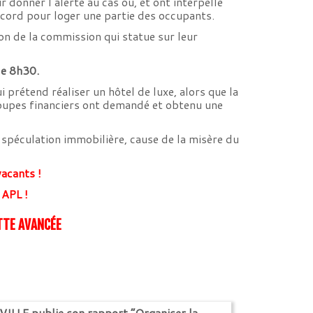
donner l’alerte au cas où, et ont interpellé
accord pour loger une partie des occupants.
n de la commission qui statue sur leur
de 8h30.
prétend réaliser un hôtel de luxe, alors que la
groupes financiers ont demandé et obtenu une
a spéculation immobilière, cause de la misère du
acants !
 APL !
ETTE AVANCÉE
 publie son rapport “Organiser la