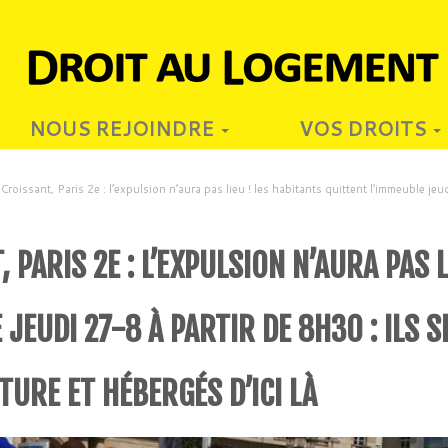
NOUS REJOINDRE
VOS DROITS
Croissant, Paris 2e : l’expulsion n’aura pas lieu ! les habitants quittent l’immeuble jeu
 PARIS 2E : L’EXPULSION N’AURA PAS 
 JEUDI 27-8 À PARTIR DE 8H30 : ILS
CTURE ET HÉBERGÉS D’ICI LÀ