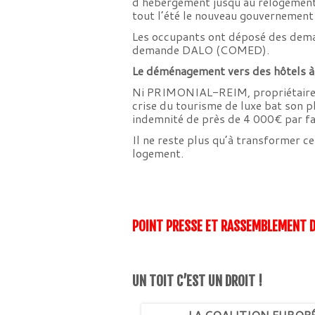
d’hébergement jusqu’au relogement, 
tout l’été le nouveau gouvernement 
Les occupants ont déposé des deman
demande DALO (COMED).
Le déménagement vers des hôtels à P
Ni PRIMONIAL-REIM, propriétaire, qu
crise du tourisme de luxe bat son p
indemnité de près de 4 000€ par f
Il ne reste plus qu’à transformer ce
logement.
POINT PRESSE ET RASSEMBLEMENT D
UN TOIT C’EST UN DROIT !
←
LA COALITION EUROPÉEN