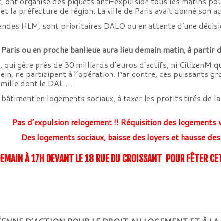
ont organisé des piquets anti-expulsion tous les matins pour 
et la préfecture de région. La ville de Paris avait donné son 
des HLM, sont prioritaires DALO ou en attente d’une décisio
aris ou en proche banlieue aura lieu demain matin, à partir 
i gère près de 30 milliards d’euros d’actifs, ni CitizenM qui 
lein, ne participent à l’opération. Par contre, ces puissants 
amille dont le DAL …
 bâtiment en logements sociaux, à taxer les profits tirés de l
Pas d’expulsion relogement !! Réquisition des logements v
Des logements sociaux, baisse des loyers et hausse des
EMAIN À 17H DEVANT LE 18 RUE DU CROISSANT POUR FÊTER C
NE D’ACTION POUR LE DROIT AU LOGEMENT ET À LA VILLE