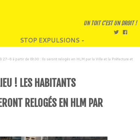
UN TOIT C'EST UN DROIT !
STOP EXPULSIONS
di 27-8 à partir de 8h30 : Ils seront relogés en HLM par la Ville et la Préfecture et
LIEU ! LES HABITANTS
 SERONT RELOGÉS EN HLM PAR