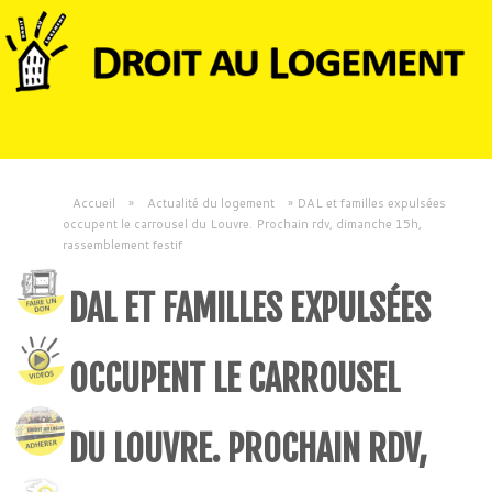
Accueil
»
Actualité du logement
»
DAL et familles expulsées
occupent le carrousel du Louvre. Prochain rdv, dimanche 15h,
rassemblement festif
DAL ET FAMILLES EXPULSÉES
OCCUPENT LE CARROUSEL
DU LOUVRE. PROCHAIN RDV,