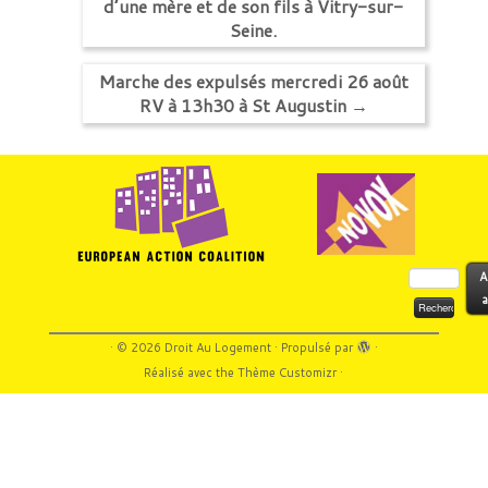
d’une mère et de son fils à Vitry-sur-
Seine.
Marche des expulsés mercredi 26 août
RV à 13h30 à St Augustin
→
Rechercher :
A
a
·
© 2026
Droit Au Logement
·
Propulsé par
·
Réalisé avec the
Thème Customizr
·