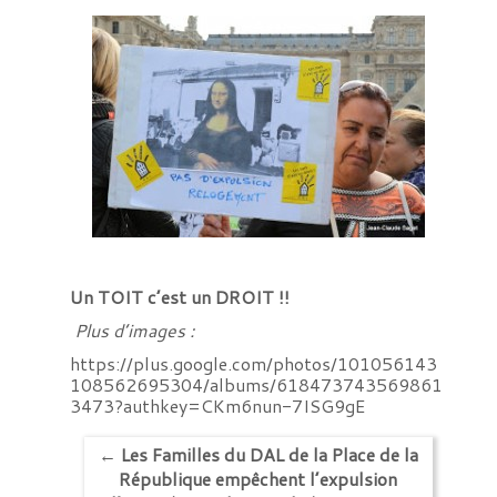
Un TOIT c’est un DROIT !!
Plus d’images :
https://plus.google.com/photos/101056143
108562695304/albums/618473743569861
3473?authkey=CKm6nun-7ISG9gE
←
Les Familles du DAL de la Place de la
République empêchent l’expulsion