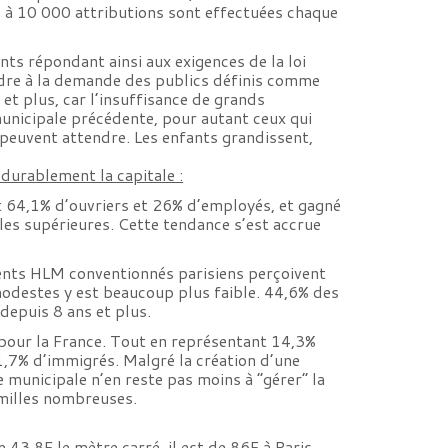
 à 10 000 attributions sont effectuées chaque
ts répondant ainsi aux exigences de la loi
ondre à la demande des publics définis comme
 et plus, car l’insuffisance de grands
municipale précédente, pour autant ceux qui
 peuvent attendre. Les enfants grandissent,
 durablement la capitale :
t 64,1% d’ouvriers et 26% d’employés, et gagné
lles supérieures. Cette tendance s’est accrue
ments HLM conventionnés parisiens perçoivent
odestes y est beaucoup plus faible. 44,6% des
depuis 8 ans et plus.
pour la France. Tout en représentant 14,3%
1,7% d’immigrés. Malgré la création d’une
e municipale n’en reste pas moins à “gérer” la
amilles nombreuses.
e 43,8F le mètre carré, il est de 86F à Paris