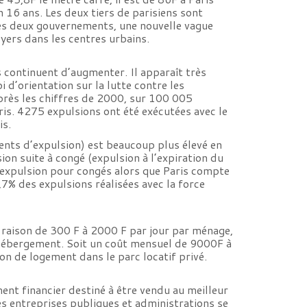
 16 ans. Les deux tiers de parisiens sont
des deux gouvernements, une nouvelle vague
oyers dans les centres urbains.
s continuent d’augmenter. Il apparaît très
 d’orientation sur la lutte contre les
après les chiffres de 2000, sur 100 005
is. 4275 expulsions ont été exécutées avec le
is.
ents d’expulsion) est beaucoup plus élevé en
on suite à congé (expulsion à l’expiration du
’expulsion pour congés alors que Paris compte
6,7% des expulsions réalisées avec la force
 à raison de 300 F à 2000 F par jour par ménage,
d’hébergement. Soit un coût mensuel de 9000F à
ion de logement dans le parc locatif privé.
nt financier destiné à être vendu au meilleur
es entreprises publiques et administrations se