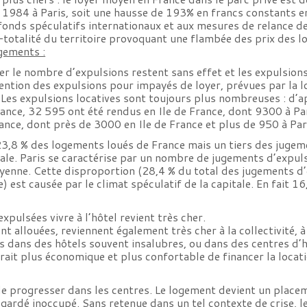
n 1984 à Paris, soit une hausse de 193% en francs constants en
 fonds spéculatifs internationaux et aux mesures de relance 
i-totalité du territoire provoquant une flambée des prix des l
gements :
uer le nombre d’expulsions restent sans effet et les expulsion
ntion des expulsions pour impayés de loyer, prévues par la loi
. Les expulsions locatives sont toujours plus nombreuses : d’
ance, 32 595 ont été rendus en Ile de France, dont 9300 à Par
ance, dont près de 3000 en Ile de France et plus de 950 à Par
23,8 % des logements loués de France mais un tiers des jugem
ale. Paris se caractérise par un nombre de jugements d’expulsi
oyenne. Cette disproportion (28,4 % du total des jugements d
) est causée par le climat spéculatif de la capitale. En fait 1
xpulsées vivre à l’hôtel revient très cher.
ont allouées, reviennent également très cher à la collectivité,
ées dans des hôtels souvent insalubres, ou dans des centres 
serait plus économique et plus confortable de financer la locat
e progresser dans les centres. Le logement devient un placeme
gardé inoccupé. Sans retenue dans un tel contexte de crise, l