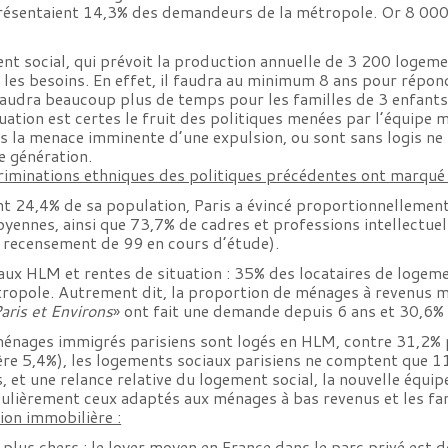
résentaient 14,3% des demandeurs de la métropole. Or 8 000
nt social, qui prévoit la production annuelle de 3 200 logemen
re les besoins. En effet, il faudra au minimum 8 ans pour rép
Il faudra beaucoup plus de temps pour les familles de 3 enfants
uation est certes le fruit des politiques menées par l’équipe 
us la menace imminente d’une expulsion, ou sont sans logis ne
ne génération.
scriminations ethniques des politiques précédentes ont marqué
t 24,4% de sa population, Paris a évincé proportionnellemen
oyennes, ainsi que 73,7% de cadres et professions intellectue
u recensement de 99 en cours d’étude).
s aux HLM et rentes de situation : 35% des locataires de loge
ropole. Autrement dit, la proportion de ménages à revenus m
ris et Environs
» ont fait une demande depuis 6 ans et 30,6% 
 ménages immigrés parisiens sont logés en HLM, contre 31,2% 
ère 5,4%), les logements sociaux parisiens ne comptent que 1
 et une relance relative du logement social, la nouvelle équip
culièrement ceux adaptés aux ménages à bas revenus et les f
ion immobilière :
 plus chers : le loyer moyen en France dans le parc privé est d