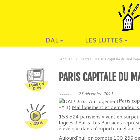
DAL
LES LUTTES
Accueil
»
Luttes
»
Paris capitale du mal log
PARIS CAPITALE DU M
23 décembre 2011
Billet publié le
Paris cap
-* 1)
Mal logement et demandeurs 
153 524 parisiens vivent en surpeu
logées à Paris. Les Parisiens repré
élevé que dans n’importe quel autr
Aujourd’hui, on compte 100 239 de