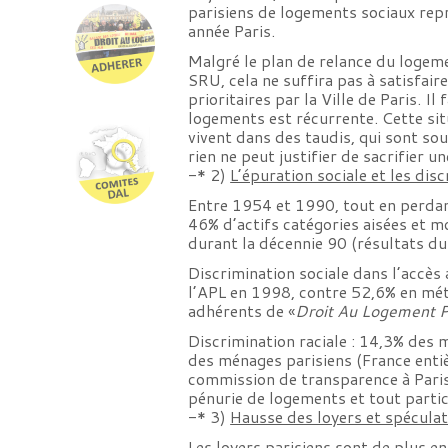
parisiens de logements sociaux rep
année Paris.
Malgré le plan de relance du logeme
SRU, cela ne suffira pas à satisfai
prioritaires par la Ville de Paris. 
logements est récurrente. Cette sit
vivent dans des taudis, qui sont so
rien ne peut justifier de sacrifier u
-* 2)
L’épuration sociale et les di
Entre 1954 et 1990, tout en perdan
46% d’actifs catégories aisées et m
durant la décennie 90 (résultats d
Discrimination sociale dans l’accè
l’APL en 1998, contre 52,6% en mét
adhérents de «
Droit Au Logement Pa
Discrimination raciale : 14,3% des
des ménages parisiens (France enti
commission de transparence à Paris,
pénurie de logements et tout parti
-* 3)
Hausse des loyers et spéculat
Les loyers parisiens sont de plus en