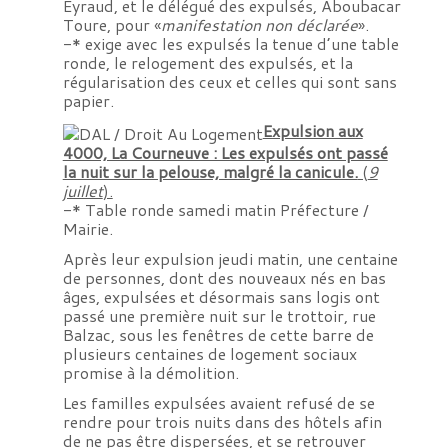
Eyraud, et le délégué des expulsés, Aboubacar
Toure, pour «
manifestation non déclarée
».
-* exige avec les expulsés la tenue d’une table
ronde, le relogement des expulsés, et la
régularisation des ceux et celles qui sont sans
papier.
Expulsion aux
4000, La Courneuve : Les expulsés ont passé
la nuit sur la pelouse, malgré la canicule.
(
9
juillet
).
-* Table ronde samedi matin Préfecture /
Mairie.
Après leur expulsion jeudi matin, une centaine
de personnes, dont des nouveaux nés en bas
âges, expulsées et désormais sans logis ont
passé une première nuit sur le trottoir, rue
Balzac, sous les fenêtres de cette barre de
plusieurs centaines de logement sociaux
promise à la démolition.
Les familles expulsées avaient refusé de se
rendre pour trois nuits dans des hôtels afin
de ne pas être dispersées, et se retrouver