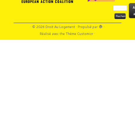
Rechercher :
A
a
·
© 2026
Droit Au Logement
·
Propulsé par
·
Réalisé avec the
Thème Customizr
·