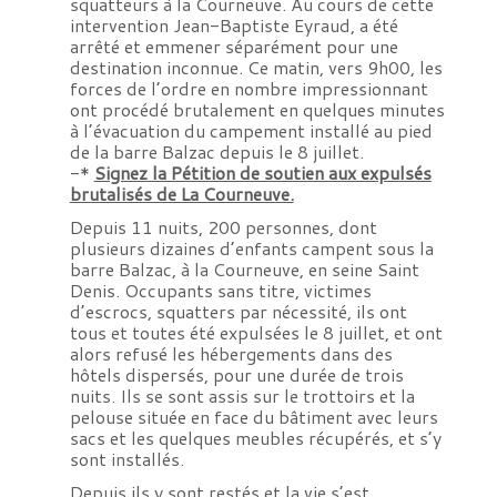
squatteurs à la Courneuve. Au cours de cette
intervention Jean-Baptiste Eyraud, a été
arrêté et emmener séparément pour une
destination inconnue. Ce matin, vers 9h00, les
forces de l’ordre en nombre impressionnant
ont procédé brutalement en quelques minutes
à l’évacuation du campement installé au pied
de la barre Balzac depuis le 8 juillet.
-*
Signez la Pétition de soutien aux expulsés
brutalisés de La Courneuve.
Depuis 11 nuits, 200 personnes, dont
plusieurs dizaines d’enfants campent sous la
barre Balzac, à la Courneuve, en seine Saint
Denis. Occupants sans titre, victimes
d’escrocs, squatters par nécessité, ils ont
tous et toutes été expulsées le 8 juillet, et ont
alors refusé les hébergements dans des
hôtels dispersés, pour une durée de trois
nuits. Ils se sont assis sur le trottoirs et la
pelouse située en face du bâtiment avec leurs
sacs et les quelques meubles récupérés, et s’y
sont installés.
Depuis ils y sont restés et la vie s’est