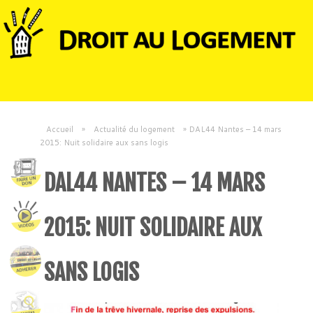
Accueil
»
Actualité du logement
»
DAL44 Nantes – 14 mars
2015: Nuit solidaire aux sans logis
DAL44 NANTES – 14 MARS
2015: NUIT SOLIDAIRE AUX
SANS LOGIS