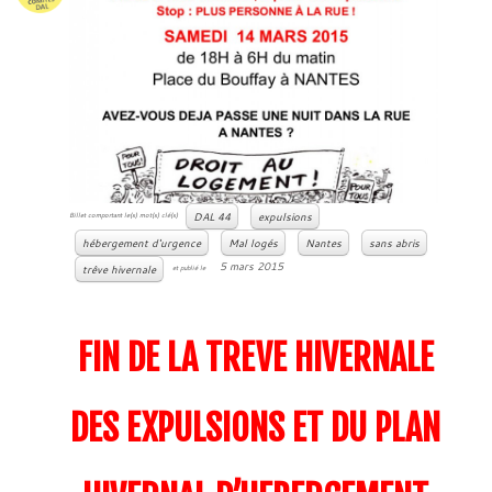
DAL 44
expulsions
Billet comportant le(s) mot(s) clé(s)
hébergement d'urgence
Mal logés
Nantes
sans abris
5 mars 2015
trêve hivernale
et publié le
FIN DE LA TREVE HIVERNALE
DES EXPULSIONS ET DU PLAN