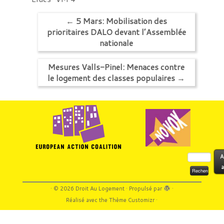
←
5 Mars: Mobilisation des
prioritaires DALO devant l’Assemblée
nationale
Mesures Valls-Pinel: Menaces contre
le logement des classes populaires
→
Rechercher :
A
a
·
© 2026
Droit Au Logement
·
Propulsé par
·
Réalisé avec the
Thème Customizr
·