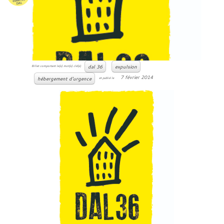
dal 36
expulsion
Billet comportant le(s) mot(s) clé(s)
7 février 2014
hébergement d'urgence
et publié le